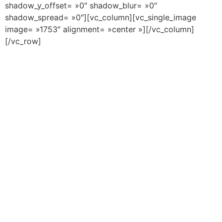
shadow_y_offset= »0″ shadow_blur= »0″
shadow_spread= »0″][vc_column][vc_single_image
image= »1753″ alignment= »center »][/vc_column]
[/vc_row]